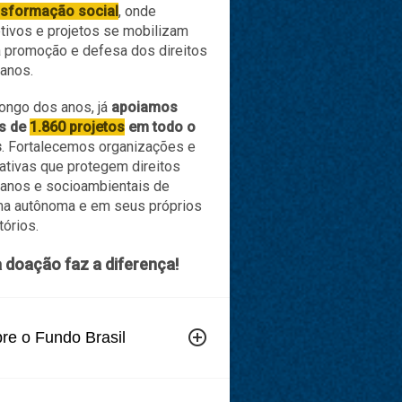
s do número (11) 3256-
s do número (11) 3256-
nsformação social
, onde
org.br. Política de
org.br. Política de
tivos e projetos se mobilizam
o pode ser solicitado
o pode ser solicitado
a promoção e defesa dos direitos
2662922?hl=en>
alisado e processado em
alisado e processado em
anos.
o direito de alterar estes
o direito de alterar estes
 da relação com seus
 da relação com seus
ongo dos anos, já
apoiamos
s de
1.860 projetos
em todo o
s
. Fortalecemos organizações e
iativas que protegem direitos
anos e socioambientais de
s/360045420794-Privacy-FAQs>
ma autônoma e em seus próprios
itórios.
 doação faz a diferença!
overview>
add_circle_outline
re o Fundo Brasil
cy-policy>